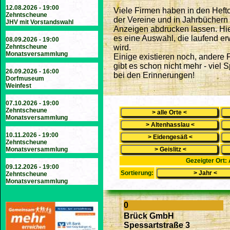
12.08.2026 - 19:00
Viele Firmen haben in den Heft
Zehntscheune
der Vereine und in Jahrbüchern 
JHV mit Vorstandswahl
Anzeigen abdrucken lassen. Hie
es eine Auswahl, die laufend erw
08.09.2026 - 19:00
Zehntscheune
wird.
Monatsversammlung
Einige existieren noch, andere 
gibt es schon nicht mehr - viel 
26.09.2026 - 16:00
bei den Erinnerungen!
Dorfmuseum
Weinfest
07.10.2026 - 19:00
Zehntscheune
Monatsversammlung
10.11.2026 - 19:00
Zehntscheune
Monatsversammlung
Gezeigter Ort: 
09.12.2026 - 19:00
Sortierung:
Zehntscheune
Monatsversammlung
0
Brück GmbH
Spessartstraße 3