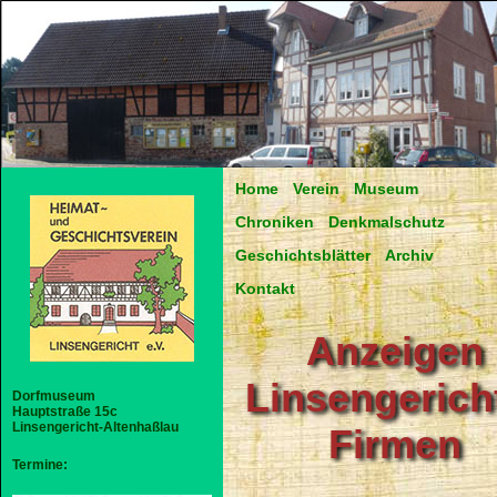
Home
Verein
Museum
Chroniken
Denkmalschutz
Geschichtsblätter
Archiv
Kontakt
Anzeigen
Linsengerich
Dorfmuseum
Hauptstraße 15c
Linsengericht-Altenhaßlau
Firmen
Termine: