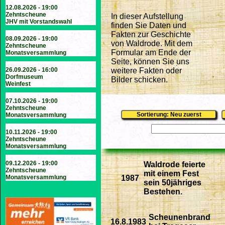
12.08.2026 - 19:00
Zehntscheune
In dieser Aufstellung
JHV mit Vorstandswahl
finden Sie Daten und
Fakten zur Geschichte
08.09.2026 - 19:00
von Waldrode. Mit dem
Zehntscheune
Formular am Ende der
Monatsversammlung
Seite, können Sie uns
26.09.2026 - 16:00
weitere Fakten oder
Dorfmuseum
Bilder schicken.
Weinfest
07.10.2026 - 19:00
Zehntscheune
Monatsversammlung
10.11.2026 - 19:00
Zehntscheune
Monatsversammlung
09.12.2026 - 19:00
Waldrode feierte
Zehntscheune
mit einem Fest
Monatsversammlung
1987
sein 50jähriges
Bestehen.
Scheunenbrand
16.8.1983