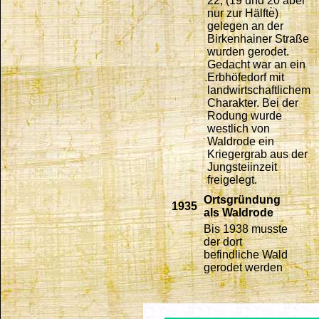
22, (19 und 20 aber
nur zur Hälfte)
gelegen an der
Birkenhainer Straße
wurden gerodet.
Gedacht war an ein
Erbhöfedorf mit
landwirtschaftlichem
Charakter. Bei der
Rodung wurde
westlich von
Waldrode ein
Kriegergrab aus der
Jungsteiinzeit
freigelegt.
Ortsgründung
1935
als Waldrode
Bis 1938 musste
der dort
befindliche Wald
gerodet werden