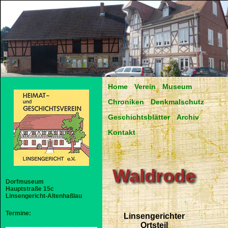
Home
Verein
Museum
Chroniken
Denkmalschutz
Geschichtsblätter
Archiv
Kontakt
Waldrode
Dorfmuseum
Hauptstraße 15c
Linsengericht-Altenhaßlau
Termine:
Linsengerichter
Ortsteil