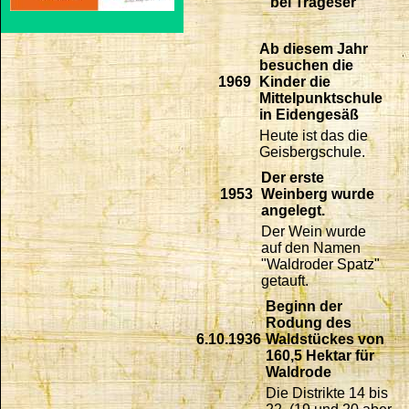
bei Trageser
Ab diesem Jahr
besuchen die
1969
Kinder die
Mittelpunktschule
in Eidengesäß
Heute ist das die
Geisbergschule.
Der erste
1953
Weinberg wurde
angelegt.
Der Wein wurde
auf den Namen
"Waldroder Spatz"
getauft.
Beginn der
Rodung des
6.10.1936
Waldstückes von
160,5 Hektar für
Waldrode
Die Distrikte 14 bis