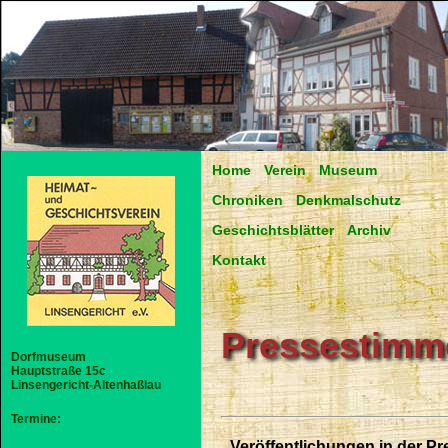
Home
Verein
Museum
Chroniken
Denkmalschutz
Geschichtsblätter
Archiv
Kontakt
Pressestimm
Dorfmuseum
Hauptstraße 15c
Linsengericht-Altenhaßlau
Termine:
Veröffentlichungen in der Pr