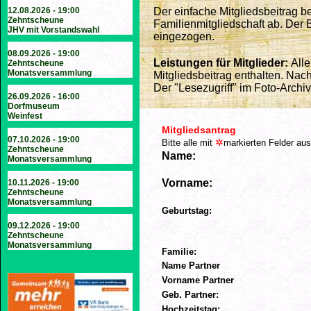
12.08.2026 - 19:00
Der einfache Mitgliedsbeitrag be
Zehntscheune
Familienmitgliedschaft ab. Der B
JHV mit Vorstandswahl
eingezogen.
08.09.2026 - 19:00
Leistungen für Mitglieder:
Alle
Zehntscheune
Monatsversammlung
Mitgliedsbeitrag enthalten. N
Der "Lesezugriff" im Foto-Archiv 
26.09.2026 - 16:00
Dorfmuseum
Weinfest
Mitgliedsantrag
07.10.2026 - 19:00
✲
Bitte alle mit
markierten Felder aus
Zehntscheune
Name:
Monatsversammlung
Vorname:
10.11.2026 - 19:00
Zehntscheune
Monatsversammlung
Geburtstag:
09.12.2026 - 19:00
Zehntscheune
Monatsversammlung
Familie:
Name Partner
Vorname Partner
Geb. Partner:
Hochzeitstag: