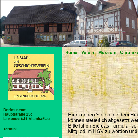
Home
Verein
Museum
Chronik
Dorfmuseum
Hauptstraße 15c
Hier können Sie online dem Heima
Linsengericht-Altenhaßlau
können steuerlich abgesetzt we
Bitte füllen Sie das Formular vo
Termine:
Mitglied im HGV zu werden und