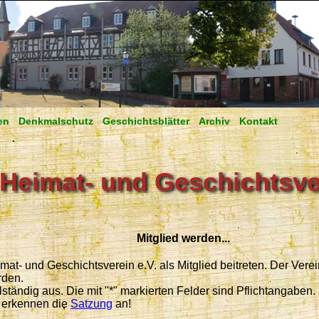
en
Denkmalschutz
Geschichtsblätter
Archiv
Kontakt
Heimat- und Geschichtsve
Mitglied werden...
t- und Geschichtsverein e.V. als Mitglied beitreten. Der Verein
rden.
llständig aus. Die mit "*" markierten Felder sind Pflichtangaben
 erkennen die
Satzung
an!